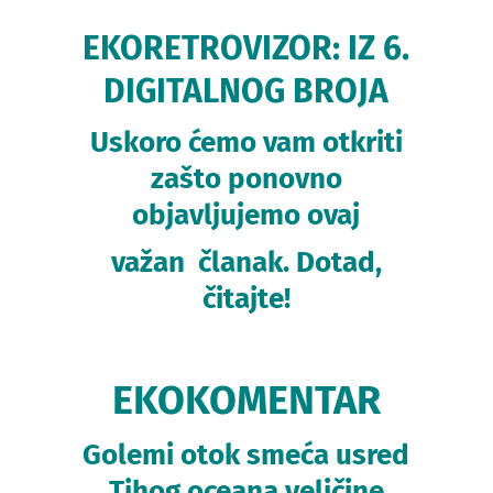
EKORETROVIZOR: IZ 6.
DIGITALNOG BROJA
Uskoro ćemo vam otkriti
zašto ponovno
objavljujemo
ovaj
važan
članak. Dotad,
čitajte!
EKOKOMENTAR
Golemi otok smeća usred
Tihog oceana veličine