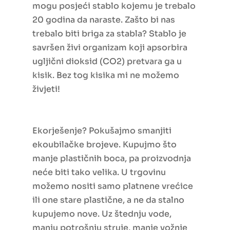
mogu posjeći stablo kojemu je trebalo
20 godina da naraste. Zašto bi nas
trebalo biti briga za stabla? Stablo je
savršen živi organizam koji apsorbira
ugljični dioksid (CO2) pretvara ga u
kisik. Bez tog kisika mi ne možemo
živjeti!
Ekorješenje? Pokušajmo smanjiti
ekoubilačke brojeve. Kupujmo što
manje plastičnih boca, pa proizvodnja
neće biti tako velika. U trgovinu
možemo nositi samo platnene vrećice
ili one stare plastične, a ne da stalno
kupujemo nove. Uz štednju vode,
manju potrošnju struje, manje vožnje