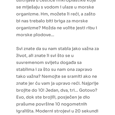
usitnjava u čestice mikroplastike koje
se miješaju s vodom i ulaze u morske
organizme. Hm, možete li reći, a zašto
bi nas trebalo biti briga za morske
organizme? Možda ne volite jesti ribu i
morske plodove…
Svi znate da su nam stabla jako važna za
život, ali znate li svi što se u
suvremenom svijetu događa sa
stablima i za što su nam ona zapravo
tako važna? Nemojte se sramiti ako ne
znate jer ću vam ja upravo reći. Najprije
brojite do 10! Jedan, dva, tri… Gotovo?
Evo, dok ste brojili, posječen je dio
prašume površine 10 nogometnih
igrališta. Moderni strojevi u 20 sekundi